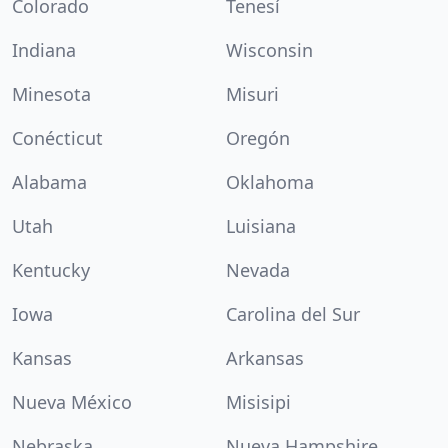
Colorado
Tenesí
Indiana
Wisconsin
Minesota
Misuri
Conécticut
Oregón
Alabama
Oklahoma
Utah
Luisiana
Kentucky
Nevada
Iowa
Carolina del Sur
Kansas
Arkansas
Nueva México
Misisipi
Nebraska
Nueva Hampshire