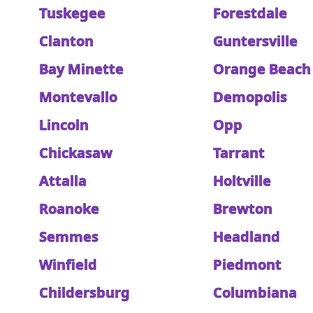
Tuskegee
Forestdale
Clanton
Guntersville
Bay Minette
Orange Beach
Montevallo
Demopolis
Lincoln
Opp
Chickasaw
Tarrant
Attalla
Holtville
Roanoke
Brewton
Semmes
Headland
Winfield
Piedmont
Childersburg
Columbiana