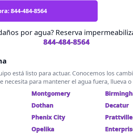
ora:
844-484-8564
 daños por agua? Reserva impermeabiliza
844-484-8564
ma
ipo está listo para actuar. Conocemos los cambio
se necesita para mantener el agua fuera, llueva o
Montgomery
Birming
Dothan
Decatur
Phenix City
Prattville
Opelika
Enterpris