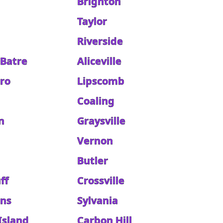
Brighton
Taylor
Riverside
 Batre
Aliceville
ro
Lipscomb
Coaling
n
Graysville
Vernon
Butler
ff
Crossville
ins
Sylvania
Island
Carbon Hill