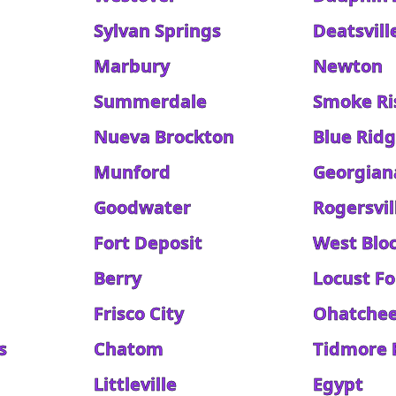
Sylvan Springs
Deatsvill
Marbury
Newton
Summerdale
Smoke Ri
Nueva Brockton
Blue Rid
Munford
Georgian
Goodwater
Rogersvil
Fort Deposit
West Blo
Berry
Locust Fo
Frisco City
Ohatche
s
Chatom
Tidmore 
Littleville
Egypt