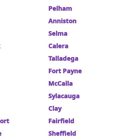
Pelham
Anniston
Selma
k
Calera
Talladega
Fort Payne
McCalla
Sylacauga
Clay
ort
Fairfield
e
Sheffield