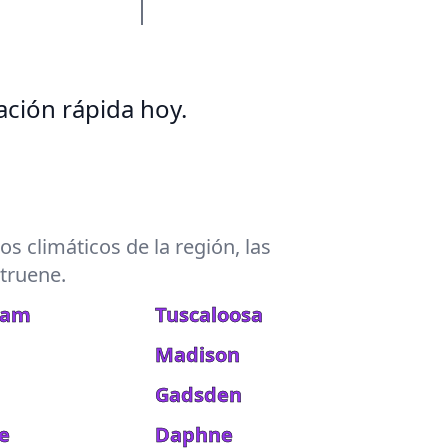
ción rápida hoy.
s climáticos de la región, las
 truene.
ham
Tuscaloosa
Madison
Gadsden
e
Daphne