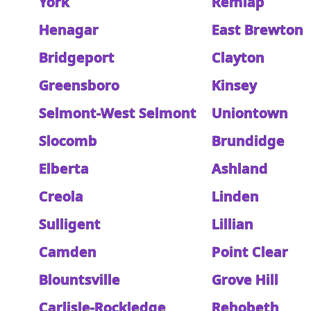
York
Remlap
Henagar
East Brewton
Bridgeport
Clayton
Greensboro
Kinsey
Selmont-West Selmont
Uniontown
Slocomb
Brundidge
Elberta
Ashland
Creola
Linden
Sulligent
Lillian
Camden
Point Clear
Blountsville
Grove Hill
Carlisle-Rockledge
Rehobeth