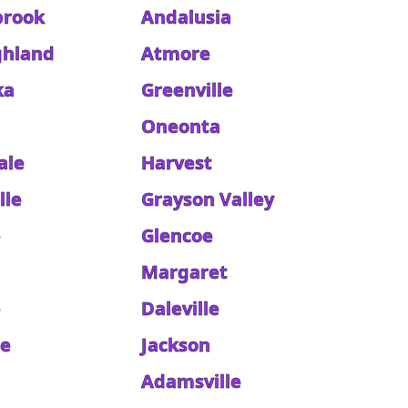
rook
Andalusia
ghland
Atmore
ka
Greenville
Oneonta
ale
Harvest
lle
Grayson Valley
e
Glencoe
Margaret
e
Daleville
le
Jackson
Adamsville