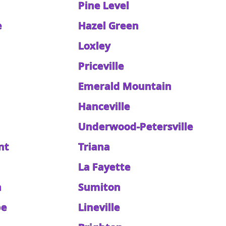
Pine Level
e
Hazel Green
Loxley
Priceville
Emerald Mountain
Hanceville
Underwood-Petersville
nt
Triana
La Fayette
n
Sumiton
pe
Lineville