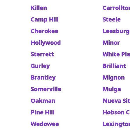
Killen
Carrollto
Camp Hill
Steele
Cherokee
Leesburg
Hollywood
Minor
Sterrett
White Pla
Gurley
Brilliant
Brantley
Mignon
Somerville
Mulga
Oakman
Nueva Si
Pine Hill
Hobson C
Wedowee
Lexingto