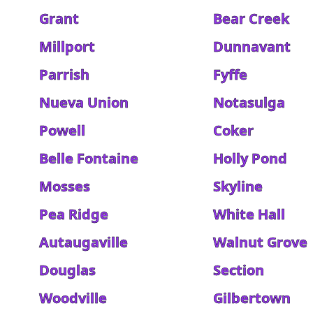
Grant
Bear Creek
Millport
Dunnavant
Parrish
Fyffe
Nueva Union
Notasulga
Powell
Coker
Belle Fontaine
Holly Pond
Mosses
Skyline
Pea Ridge
White Hall
Autaugaville
Walnut Grove
Douglas
Section
Woodville
Gilbertown