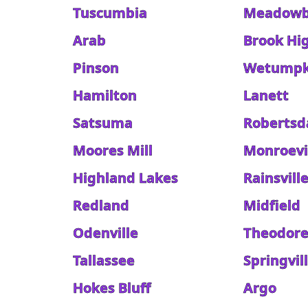
Tuscumbia
Meadowb
Arab
Brook Hi
Pinson
Wetump
Hamilton
Lanett
Satsuma
Robertsd
Moores Mill
Monroevi
Highland Lakes
Rainsvill
Redland
Midfield
Odenville
Theodor
Tallassee
Springvil
Hokes Bluff
Argo