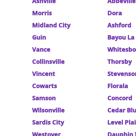
Ashville
Abbeville
Morris
Dora
Midland City
Ashford
Guin
Bayou La
Vance
Whitesbo
Collinsville
Thorsby
Vincent
Stevenso
Cowarts
Florala
Samson
Concord
Wilsonville
Cedar Blu
Sardis City
Level Pla
Westover
Dauphin 