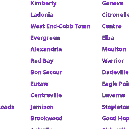
Kimberly
Geneva
Ladonia
Citronell
West End-Cobb Town
Centre
Evergreen
Elba
Alexandria
Moulton
Red Bay
Warrior
Bon Secour
Dadeville
Eutaw
Eagle Poi
Centreville
Luverne
Roads
Jemison
Stapleto
Brookwood
Good Ho