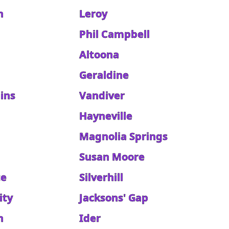
n
Leroy
Phil Campbell
Altoona
Geraldine
ins
Vandiver
Hayneville
Magnolia Springs
Susan Moore
te
Silverhill
ity
Jacksons' Gap
n
Ider