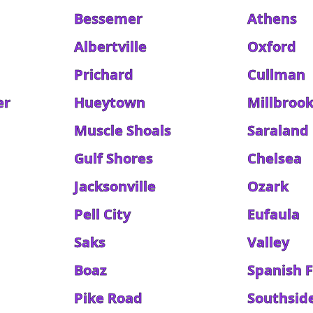
Bessemer
Athens
Albertville
Oxford
Prichard
Cullman
er
Hueytown
Millbroo
Muscle Shoals
Saraland
Gulf Shores
Chelsea
Jacksonville
Ozark
Pell City
Eufaula
Saks
Valley
Boaz
Spanish F
Pike Road
Southsid