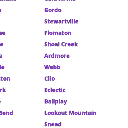
e
Gordo
Stewartville
se
Flomaton
ge
Shoal Creek
a
Ardmore
le
Webb
cton
Clio
rk
Eclectic
e
Ballplay
Bend
Lookout Mountain
Snead