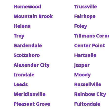
Homewood
Trussville
Mountain Brook
Fairhope
Helena
Foley
Troy
Tillmans Corn
Gardendale
Center Point
Scottsboro
Hartselle
Alexander City
Jasper
Irondale
Moody
Leeds
Russellville
Meridianville
Rainbow City
Pleasant Grove
Fultondale