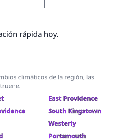
ción rápida hoy.
bios climáticos de la región, las
 truene.
et
East Providence
ovidence
South Kingstown
Westerly
d
Portsmouth