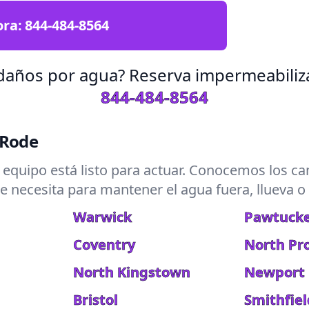
ora:
844-484-8564
 daños por agua? Reserva impermeabiliza
844-484-8564
 Rode
 equipo está listo para actuar. Conocemos los cam
se necesita para mantener el agua fuera, llueva o
Warwick
Pawtuck
Coventry
North Pr
North Kingstown
Newport
Bristol
Smithfiel