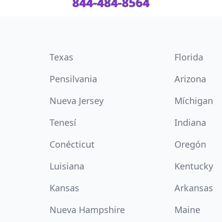
844-484-8564
Texas
Florida
Pensilvania
Arizona
Nueva Jersey
Míchigan
Tenesí
Indiana
Conécticut
Oregón
Luisiana
Kentucky
Kansas
Arkansas
Nueva Hampshire
Maine