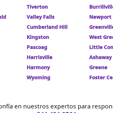
Tiverton
Burrillvil
eld
Valley Falls
Newport 
Cumberland Hill
Greenvill
Kingston
West Gre
Pascoag
Little C
Harrisville
Ashaway
Harmony
Greene
Wyoming
Foster C
 Confía en nuestros expertos para respo