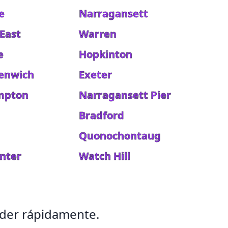
le
Narragansett
East
Warren
e
Hopkinton
enwich
Exeter
ompton
Narragansett Pier
Bradford
Quonochontaug
enter
Watch Hill
nder rápidamente.