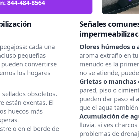
ón:
844-484-8564
ilización
Señales comunes
impermeabilizac
pegajosa: cada una
Olores húmedos o 
Incluso pequeñas
aroma extraño en tu
Y pueden convertirse
menudo es la primera
emos los hogares
no se atiende, pued
Grietas o manchas 
pared, piso o cimient
o sellados obsoletos.
pueden dar paso al 
 están exentas. El
que el agua también 
 los huecos más
Acumulación de ag
speras,
lluvia, si ves charco
stre o en el borde de
problemas de drenaj