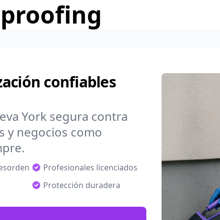
rproofing
ación confiables
eva York segura contra
s y negocios como
mpre.
desorden
Profesionales licenciados
Protección duradera