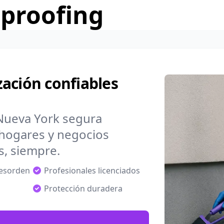
rproofing
ación confiables
 Nueva York segura
hogares y negocios
s, siempre.
desorden
Profesionales licenciados
Protección duradera