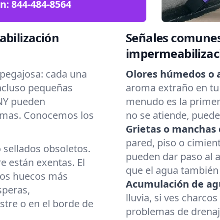
ón:
844-484-8564
abilización
Señales comunes
impermeabilizac
pegajosa: cada una
Olores húmedos o 
Incluso pequeñas
aroma extraño en tu 
 NY pueden
menudo es la primera
emas. Conocemos los
no se atiende, pued
Grietas o manchas 
pared, piso o cimient
o sellados obsoletos.
pueden dar paso al 
 están exentas. El
que el agua también 
 los huecos más
Acumulación de ag
speras,
lluvia, si ves charco
stre o en el borde de
problemas de drenaj