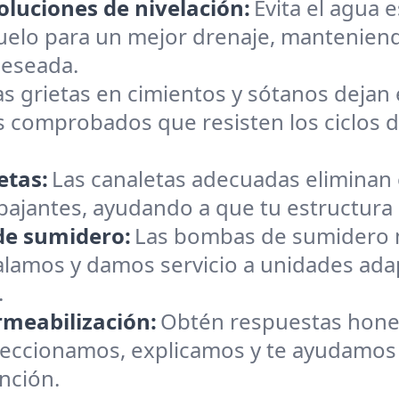
oluciones de nivelación:
Evita el agua 
uelo para un mejor drenaje, manteniendo
deseada.
as grietas en cimientos y sótanos dejan e
 comprobados que resisten los ciclos 
etas:
Las canaletas adecuadas eliminan
bajantes, ayudando a que tu estructura e
 de sumidero:
Las bombas de sumidero 
alamos y damos servicio a unidades adap
.
rmeabilización:
Obtén respuestas hones
peccionamos, explicamos y te ayudamos a
nción.