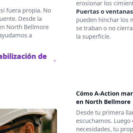
erosionar los cimient
i fuera propia. No
Puertas o ventanas
uente. Desde la
pueden hinchar los m
 en North Bellmore
se traban o no cierr
e ayudamos a
la superficie.
bilización de
Cómo A-Action marc
en North Bellmore
Desde tu primera lla
escuchamos. Luego c
necesidades, tu prop