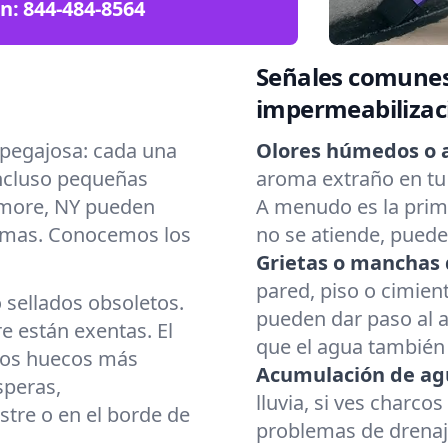
ón:
844-484-8564
Señales comunes
impermeabilizac
pegajosa: cada una
Olores húmedos o 
Incluso pequeñas
aroma extraño en tu
lmore, NY pueden
A menudo es la prime
emas. Conocemos los
no se atiende, pued
Grietas o manchas 
pared, piso o cimient
o sellados obsoletos.
pueden dar paso al 
 están exentas. El
que el agua también 
 los huecos más
Acumulación de ag
speras,
lluvia, si ves charco
stre o en el borde de
problemas de drenaj