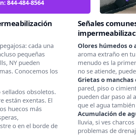
ón:
844-484-8564
ermeabilización
Señales comunes
impermeabilizac
pegajosa: cada una
Olores húmedos o 
Incluso pequeñas
aroma extraño en tu 
lls, NY pueden
menudo es la primera
emas. Conocemos los
no se atiende, pued
Grietas o manchas 
pared, piso o cimient
o sellados obsoletos.
pueden dar paso al 
 están exentas. El
que el agua también 
 los huecos más
Acumulación de ag
speras,
lluvia, si ves charco
stre o en el borde de
problemas de drenaj