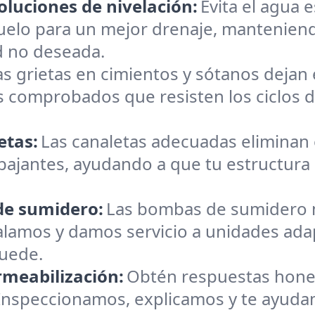
oluciones de nivelación:
Evita el agua 
suelo para un mejor drenaje, manteniend
d no deseada.
as grietas en cimientos y sótanos dejan e
 comprobados que resisten los ciclos 
etas:
Las canaletas adecuadas eliminan
bajantes, ayudando a que tu estructura 
 de sumidero:
Las bombas de sumidero 
alamos y damos servicio a unidades adap
quede.
rmeabilización:
Obtén respuestas hones
 Inspeccionamos, explicamos y te ayudam