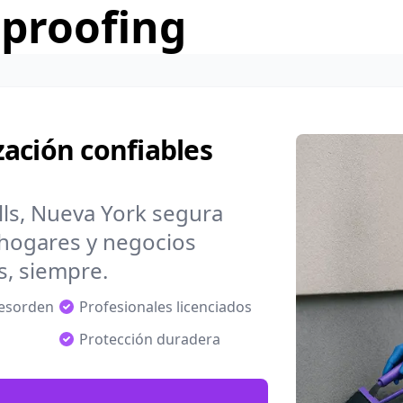
rproofing
ación confiables
ls, Nueva York segura
hogares y negocios
s, siempre.
desorden
Profesionales licenciados
Protección duradera