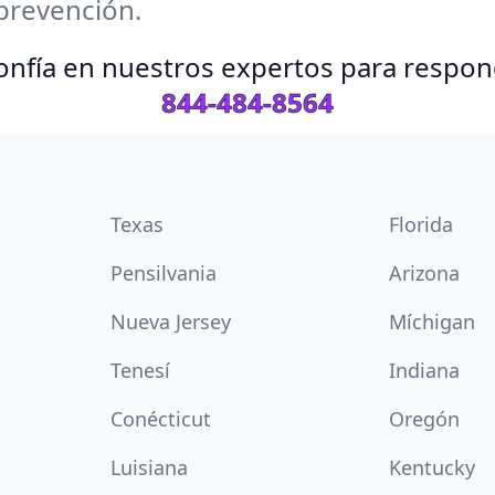
prevención.
 Confía en nuestros expertos para respo
844-484-8564
Texas
Florida
Pensilvania
Arizona
Nueva Jersey
Míchigan
Tenesí
Indiana
Conécticut
Oregón
Luisiana
Kentucky