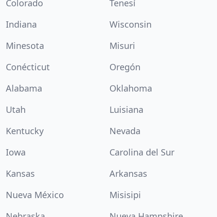
Colorado
Tenesí
Indiana
Wisconsin
Minesota
Misuri
Conécticut
Oregón
Alabama
Oklahoma
Utah
Luisiana
Kentucky
Nevada
Iowa
Carolina del Sur
Kansas
Arkansas
Nueva México
Misisipi
Nebraska
Nueva Hampshire