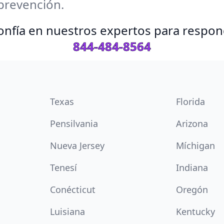
prevención.
 Confía en nuestros expertos para respo
844-484-8564
Texas
Florida
Pensilvania
Arizona
Nueva Jersey
Míchigan
Tenesí
Indiana
Conécticut
Oregón
Luisiana
Kentucky