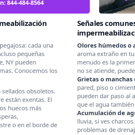
ón:
844-484-8564
meabilización
Señales comunes
impermeabilizac
pegajosa: cada una
Olores húmedos o 
Incluso pequeñas
aroma extraño en tu
e, NY pueden
menudo es la primera
emas. Conocemos los
no se atiende, pued
Grietas o manchas 
pared, piso o cimient
o sellados obsoletos.
pueden dar paso al 
 están exentas. El
que el agua también 
 los huecos más
Acumulación de ag
speras,
lluvia, si ves charco
stre o en el borde de
problemas de drenaj