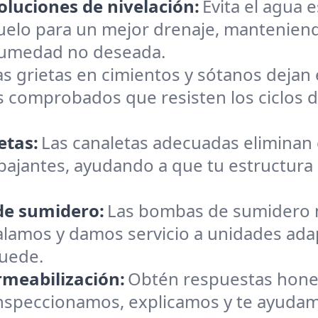
oluciones de nivelación:
Evita el agua 
suelo para un mejor drenaje, manteniend
humedad no deseada.
as grietas en cimientos y sótanos dejan e
 comprobados que resisten los ciclos 
etas:
Las canaletas adecuadas eliminan
y bajantes, ayudando a que tu estructur
 de sumidero:
Las bombas de sumidero 
talamos y damos servicio a unidades ad
quede.
rmeabilización:
Obtén respuestas hones
speccionamos, explicamos y te ayudamos