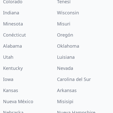
Colorado
Tenesí
Indiana
Wisconsin
Minesota
Misuri
Conécticut
Oregón
Alabama
Oklahoma
Utah
Luisiana
Kentucky
Nevada
Iowa
Carolina del Sur
Kansas
Arkansas
Nueva México
Misisipi
Nebraska
Nueva Hampshire