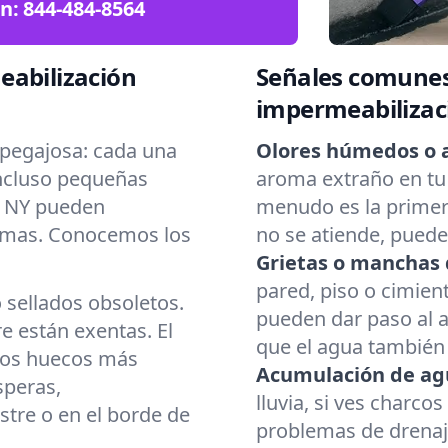
ón:
844-484-8564
eabilización
Señales comunes
impermeabilizac
pegajosa: cada una
Olores húmedos o 
Incluso pequeñas
aroma extraño en tu
, NY pueden
menudo es la primera
emas. Conocemos los
no se atiende, pued
Grietas o manchas 
pared, piso o cimient
o sellados obsoletos.
pueden dar paso al 
 están exentas. El
que el agua también 
 los huecos más
Acumulación de ag
speras,
lluvia, si ves charco
stre o en el borde de
problemas de drenaj