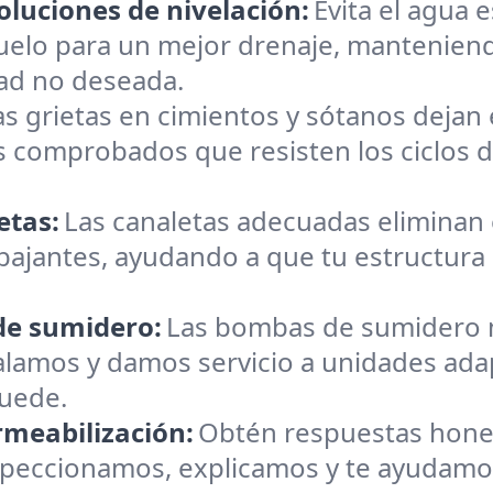
oluciones de nivelación:
Evita el agua 
suelo para un mejor drenaje, manteniend
ad no deseada.
as grietas en cimientos y sótanos dejan e
 comprobados que resisten los ciclos 
etas:
Las canaletas adecuadas eliminan
 bajantes, ayudando a que tu estructura
 de sumidero:
Las bombas de sumidero 
alamos y damos servicio a unidades ada
quede.
rmeabilización:
Obtén respuestas hones
speccionamos, explicamos y te ayudamos 