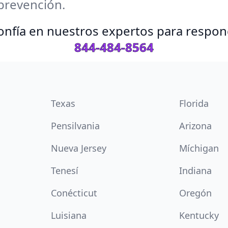
prevención.
 Confía en nuestros expertos para respo
844-484-8564
Texas
Florida
Pensilvania
Arizona
Nueva Jersey
Míchigan
Tenesí
Indiana
Conécticut
Oregón
Luisiana
Kentucky